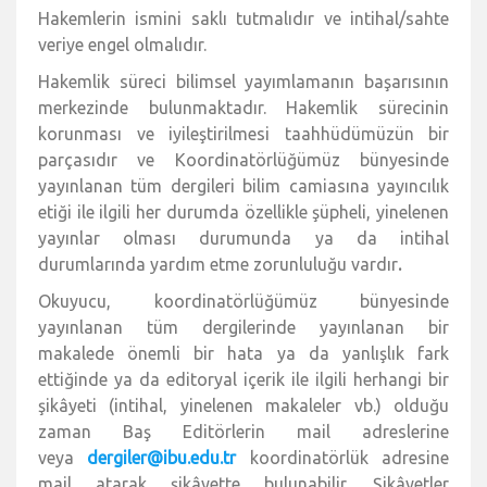
Hakemlerin ismini saklı tutmalıdır ve intihal/sahte
veriye engel olmalıdır.
Hakemlik süreci bilimsel yayımlamanın başarısının
merkezinde bulunmaktadır. Hakemlik sürecinin
korunması ve iyileştirilmesi taahhüdümüzün bir
parçasıdır ve Koordinatörlüğümüz bünyesinde
yayınlanan tüm dergileri bilim camiasına yayıncılık
etiği ile ilgili her durumda özellikle şüpheli, yinelenen
yayınlar olması durumunda ya da intihal
durumlarında yardım etme zorunluluğu vardır
.
Okuyucu, koordinatörlüğümüz bünyesinde
yayınlanan tüm dergilerinde yayınlanan bir
makalede önemli bir hata ya da yanlışlık fark
ettiğinde ya da editoryal içerik ile ilgili herhangi bir
şikâyeti (intihal, yinelenen makaleler vb.) olduğu
zaman Baş Editörlerin mail adreslerine
veya
dergiler@ibu.edu.tr
koordinatörlük adresine
mail atarak şikâyette bulunabilir. Şikâyetler